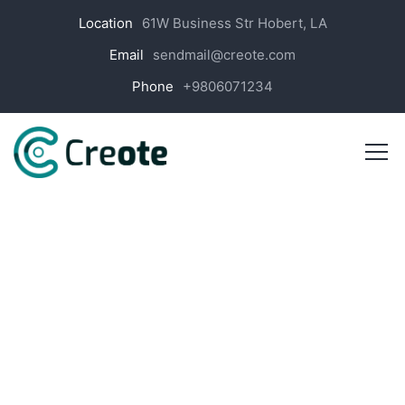
Location
61W Business Str Hobert, LA
Email
sendmail@creote.com
Phone
+9806071234